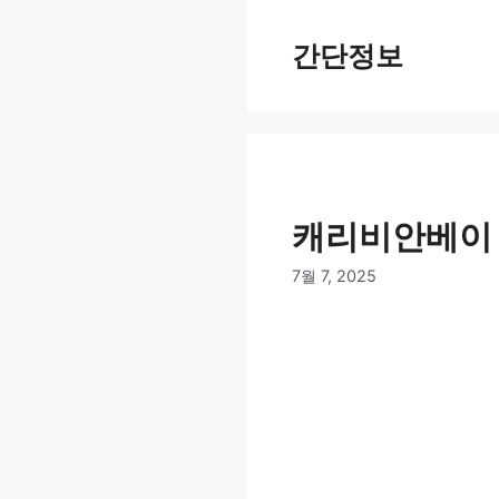
컨
텐
간단정보
츠
로
건
너
뛰
기
캐리비안베이
7월 7, 2025