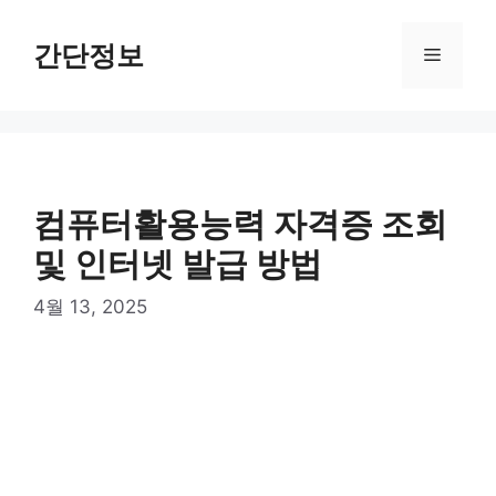
컨
텐
간단정보
메
츠
로
뉴
건
너
뛰
기
컴퓨터활용능력 자격증 조회
및 인터넷 발급 방법
4월 13, 2025