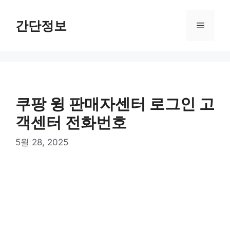
컨
텐
간단정보
메
츠
로
뉴
건
너
뛰
기
쿠팡 윙 판매자센터 로그인 고
객센터 전화번호
5월 28, 2025