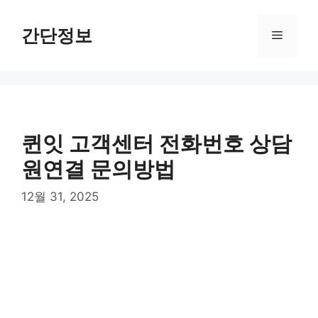
컨
텐
간단정보
메
츠
로
뉴
건
너
뛰
기
퀸잇 고객센터 전화번호 상담
원연결 문의방법
12월 31, 2025