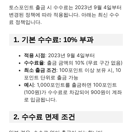
토스포인트 출금 시 수수료는 2023년 9월 4일부터
변경된 정책에 따라 적용됩니다. 아래는 최신 수수
료 정책입니다.
1. 기본 수수료: 10% 부과
적용 시점
: 2023년 9월 4일부터
수수료율
: 출금 금액의 10% (무료 구간 없음)
최소 출금 조건
: 100포인트 이상 보유 시, 10
포인트 단위로 출금 가능
예시
: 1,000포인트를 출금하면 100포인트
(100원)가 수수료로 차감되어 900원이 계좌
로 입금됩니다.
2. 수수료 면제 조건