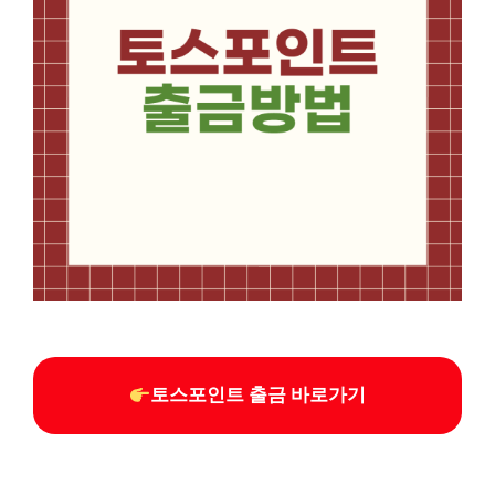
토스포인트 출금 바로가기