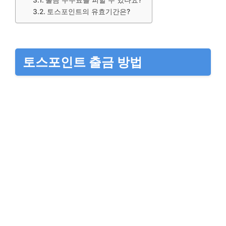
출금 수수료를 피할 수 있나요?
토스포인트의 유효기간은?
토스포인트 출금 방법