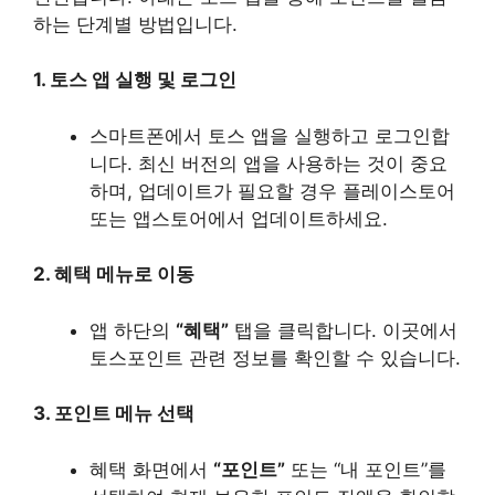
하는 단계별 방법입니다.
1. 토스 앱 실행 및 로그인
스마트폰에서 토스 앱을 실행하고 로그인합
니다. 최신 버전의 앱을 사용하는 것이 중요
하며, 업데이트가 필요할 경우 플레이스토어
또는 앱스토어에서 업데이트하세요.
2. 혜택 메뉴로 이동
앱 하단의
“혜택”
탭을 클릭합니다. 이곳에서
토스포인트 관련 정보를 확인할 수 있습니다.
3. 포인트 메뉴 선택
혜택 화면에서
“포인트”
또는 “내 포인트”를