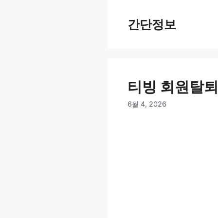
컨
텐
간단정보
츠
로
건
너
뛰
티빙 회원탈퇴
기
6월 4, 2026