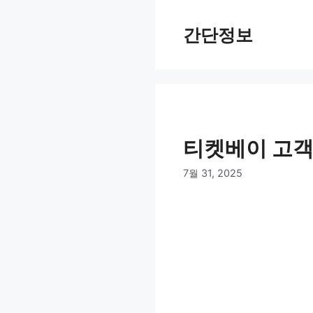
컨
텐
간단정보
츠
로
건
너
뛰
기
티켓베이 고객
7월 31, 2025