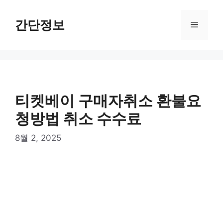
컨
텐
간단정보
메
츠
로
뉴
건
너
뛰
기
티켓베이 구매자취소 환불요
청방법 취소 수수료
8월 2, 2025