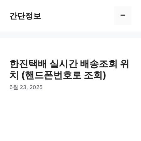
컨
텐
간단정보
메
츠
로
뉴
건
너
뛰
기
한진택배 실시간 배송조회 위
치 (핸드폰번호로 조회)
6월 23, 2025