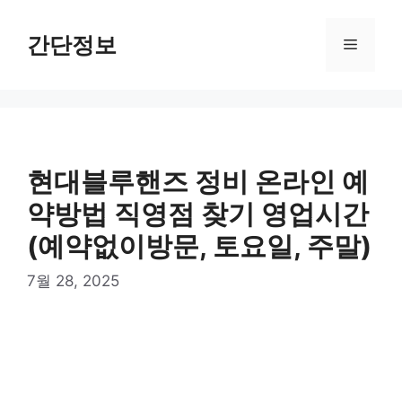
컨
텐
간단정보
메
츠
로
뉴
건
너
뛰
기
현대블루핸즈 정비 온라인 예
약방법 직영점 찾기 영업시간
(예약없이방문, 토요일, 주말)
7월 28, 2025