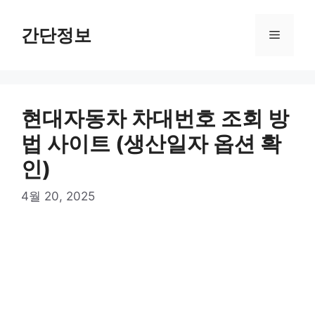
컨
텐
간단정보
메
츠
로
뉴
건
너
현대자동차 차대번호 조회 방
뛰
기
법 사이트 (생산일자 옵션 확
인)
4월 20, 2025