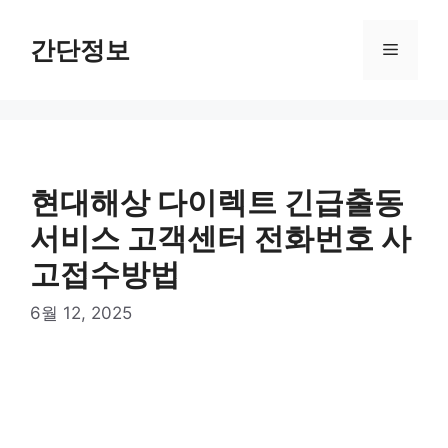
컨
텐
간단정보
메
츠
로
뉴
건
너
뛰
기
현대해상 다이렉트 긴급출동
서비스 고객센터 전화번호 사
고접수방법
6월 12, 2025