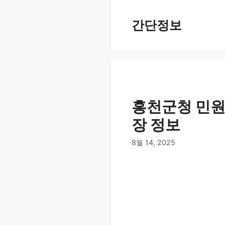
컨
텐
간단정보
츠
로
건
너
뛰
기
홍천군청 민원
장 정보
8월 14, 2025