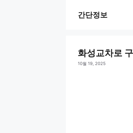
컨
텐
간단정보
츠
로
건
너
뛰
화성교차로 구
기
10월 19, 2025