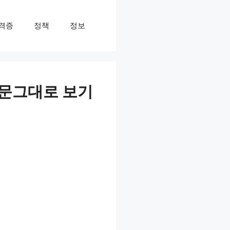
격증
정책
정보
문그대로 보기