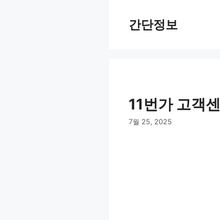
컨
텐
간단정보
츠
로
건
너
뛰
기
11번가 고객
7월 25, 2025