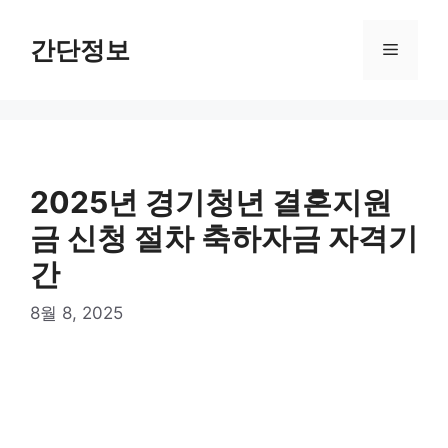
컨
텐
간단정보
메
츠
로
뉴
건
너
뛰
기
2025년 경기청년 결혼지원
금 신청 절차 축하자금 자격기
간
8월 8, 2025