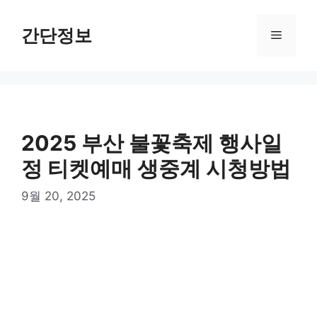
컨
텐
간단정보
메
츠
로
뉴
건
너
뛰
기
2025 부산 불꽃축제 행사일
정 티켓예매 생중계 시청방법
9월 20, 2025