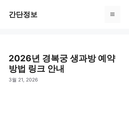
컨
텐
간단정보
메
츠
로
뉴
건
너
뛰
기
2026년 경복궁 생과방 예약
방법 링크 안내
3월 21, 2026