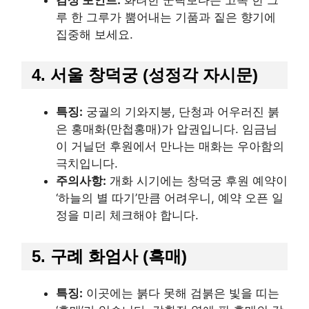
루 한 그루가 뿜어내는 기품과 짙은 향기에
집중해 보세요.
4. 서울 창덕궁 (성정각 자시문)
특징:
궁궐의 기와지붕, 단청과 어우러진 붉
은 홍매화(만첩홍매)가 압권입니다. 임금님
이 거닐던 후원에서 만나는 매화는 우아함의
극치입니다.
주의사항:
개화 시기에는 창덕궁 후원 예약이
‘하늘의 별 따기’만큼 어려우니, 예약 오픈 일
정을 미리 체크해야 합니다.
5. 구례 화엄사 (흑매)
특징:
이곳에는 붉다 못해 검붉은 빛을 띠는