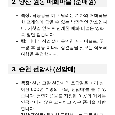
2. 양산 원동 매화마을 (순매원)
특징:
낙동강을 끼고 달리는 기차와 매화꽃을
한 프레임에 담을 수 있는 낭만적인 장소입니
다. 기찻길 옆으로 만개한 매화 터널은 영화
속 장면 같습니다.
팁:
미나리 삼겹살이 유명한 지역이므로, 꽃
구경 후 원동 미나리 삼겹살을 맛보는 식도락
여행을 추천합니다.
3. 순천 선암사 (선암매)
특징:
천년 고찰 선암사의 토담길을 따라 심
어진 600년 수령의 고목, ‘선암매’를 볼 수 있
습니다. 천연기념물로 지정된 이곳의 매화는
인공적이지 않은 고귀하고 깊은 품격을 자랑
합니다.
감상 포인트:
화려한 군락보다는 고목 한 그