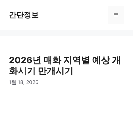
컨
텐
간단정보
메
츠
로
뉴
건
너
뛰
기
2026년 매화 지역별 예상 개
화시기 만개시기
1월 18, 2026