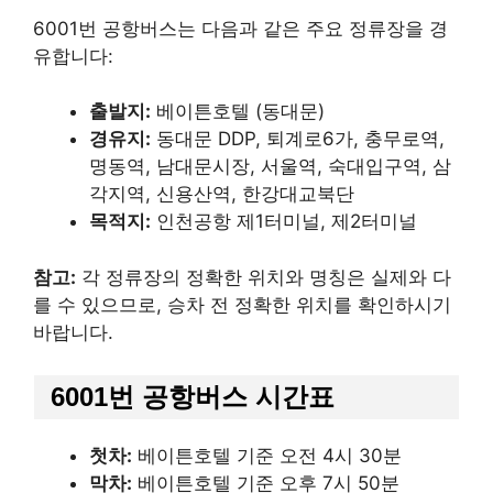
6001번 공항버스는 다음과 같은 주요 정류장을 경
유합니다:
출발지:
베이튼호텔 (동대문)
경유지:
동대문 DDP, 퇴계로6가, 충무로역,
명동역, 남대문시장, 서울역, 숙대입구역, 삼
각지역, 신용산역, 한강대교북단​
목적지:
인천공항 제1터미널, 제2터미널​
참고:
각 정류장의 정확한 위치와 명칭은 실제와 다
를 수 있으므로, 승차 전 정확한 위치를 확인하시기
바랍니다.
6001번 공항버스 시간표
첫차:
베이튼호텔 기준 오전 4시 30분​
막차:
베이튼호텔 기준 오후 7시 50분​