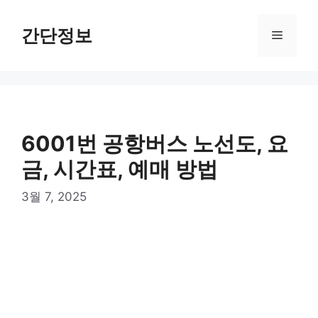
컨
텐
간단정보
메
츠
로
뉴
건
너
뛰
기
6001번 공항버스 노선도, 요
금, 시간표, 예매 방법
3월 7, 2025