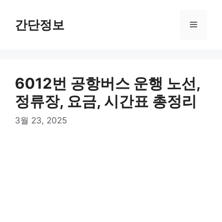
컨
텐
간단정보
메
츠
로
뉴
건
너
6012번 공항버스 운행 노선,
뛰
기
정류장, 요금, 시간표 총정리
3월 23, 2025