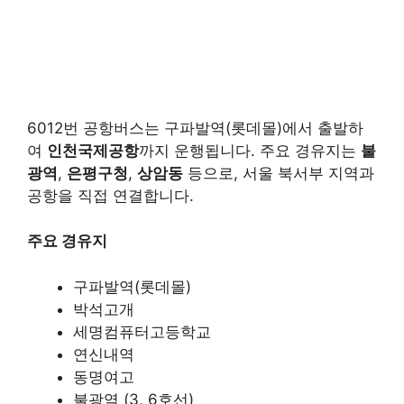
6012번 공항버스는 구파발역(롯데몰)에서 출발하
여
인천국제공항
까지 운행됩니다. 주요 경유지는
불
광역
,
은평구청
,
상암동
등으로, 서울 북서부 지역과
공항을 직접 연결합니다.
주요 경유지
구파발역(롯데몰)​
박석고개​
세명컴퓨터고등학교​
연신내역​
동명여고​
불광역 (3, 6호선)​