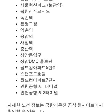
서울혁신파크 (불광역)
북한산푸르지오​
녹번역​
은평구청​
역촌역
응암역​
새절역​
증산역
상암동입구​
상암DMC 홍보관​
월드컵아파트5단지
스탠포드호텔​
월드컵아파트7단지
인천공항 제1터미널​
인천공항 제2터미널​
자세한 노선 정보는 공항리무진 공식 웹사이트에서
확인할 수 있습니다.