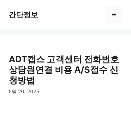
컨
텐
간단정보
메
츠
로
뉴
건
너
뛰
기
ADT캡스 고객센터 전화번호
상담원연결 비용 A/S접수 신
청방법
5월 20, 2025