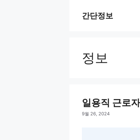
컨
텐
간단정보
츠
로
건
너
뛰
정보
기
일용직 근로자
9월 26, 2024