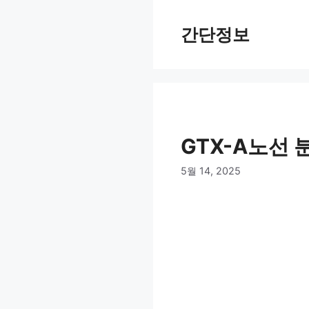
컨
텐
간단정보
츠
로
건
너
뛰
기
GTX-A노선
5월 14, 2025