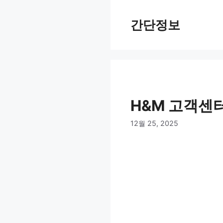
컨
텐
간단정보
츠
로
건
너
뛰
기
H&M 고객센
12월 25, 2025