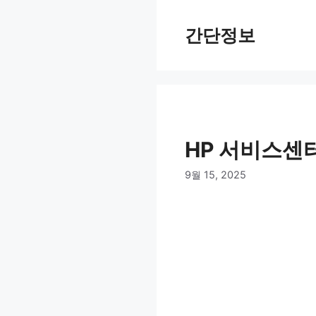
컨
텐
간단정보
츠
로
건
너
뛰
기
HP 서비스센
9월 15, 2025