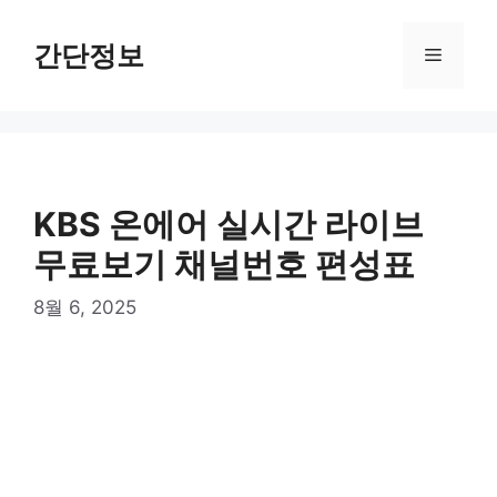
컨
텐
간단정보
메
츠
로
뉴
건
너
뛰
기
KBS 온에어 실시간 라이브
무료보기 채널번호 편성표
8월 6, 2025