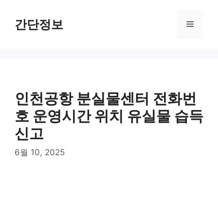
컨
텐
간단정보
메
츠
로
뉴
건
너
뛰
기
인천공항 분실물센터 전화번
호 운영시간 위치 유실물 습득
신고
6월 10, 2025