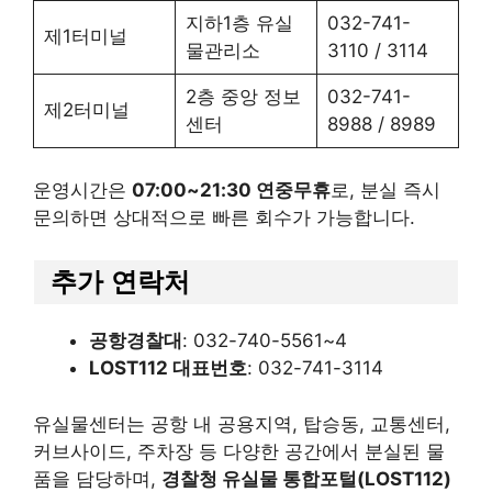
지하1층 유실
032-741-
제1터미널
물관리소
3110 / 3114
2층 중앙 정보
032-741-
제2터미널
센터
8988 / 8989
운영시간은
07:00~21:30 연중무휴
로, 분실 즉시
문의하면 상대적으로 빠른 회수가 가능합니다.
추가 연락처
공항경찰대
: 032-740-5561~4
LOST112 대표번호
: 032-741-3114
유실물센터는 공항 내 공용지역, 탑승동, 교통센터,
커브사이드, 주차장 등 다양한 공간에서 분실된 물
품을 담당하며,
경찰청 유실물 통합포털(LOST112)