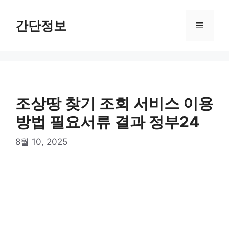
컨
텐
간단정보
메
츠
로
뉴
건
너
뛰
기
조상땅 찾기 조회 서비스 이용
방법 필요서류 결과 정부24
8월 10, 2025