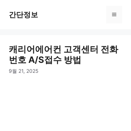
컨
텐
간단정보
메
츠
로
뉴
건
너
캐리어에어컨 고객센터 전화
뛰
기
번호 A/S접수 방법
9월 21, 2025