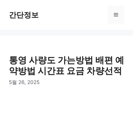
컨
텐
간단정보
메
츠
로
뉴
건
너
뛰
기
통영 사량도 가는방법 배편 예
약방법 시간표 요금 차량선적
5월 26, 2025